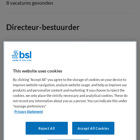
8 vacatures gevonden
Directeur-bestuurder
Kinderopvang Zeeuws-Vlaanderen
,
Terneuzen
WO
Fulltime
This website uses cookies
By clicking “Accept All” you agree to the storage of cookies on your device to
Vaste aanstelling
improve website navigation, analyze website usage, and help us improve our
products and personalize content and marketing. If you choose to reject the
cookies, we only place the strictly necessary and analytical cookies. These do
not record any information about you as a person. You can indicate this under
Bewaren
"manage preferences"
Bekijk vacature
27-07-2026
Privacy Statement
Reject All
Accept All Cookies
Pedagogisch professional spelinloop