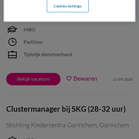
Cookies Settings
Dynamo
,
Amsterdam
MBO
Parttime
Tijdelijk dienstverband
Bewaren
Bekijk vacature
21-07-2026
Clustermanager bij SKG (28-32 uur)
Stichting Kindercentra Gorinchem
,
Gorinchem