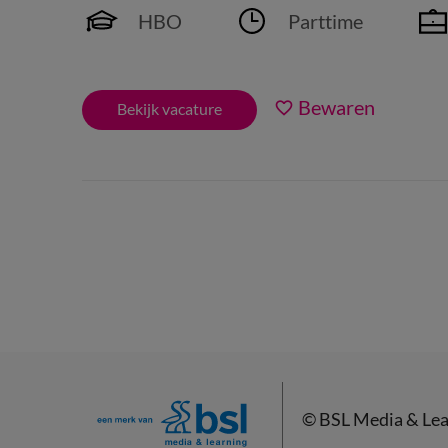
HBO
Parttime
Bewaren
Bekijk vacature
©
BSL Media & Lea