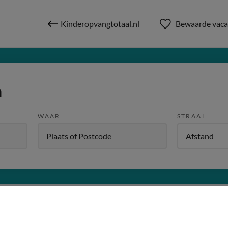
Kinderopvangtotaal.nl
Bewaarde vaca
n
WAAR
STRAAL
W
Dienstverband
Meer filters