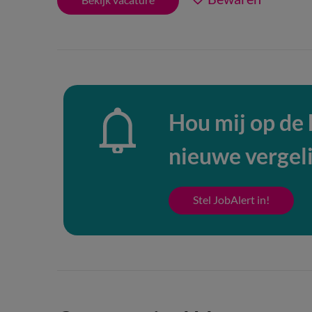
Hou mij op de
nieuwe vergel
Stel JobAlert in!