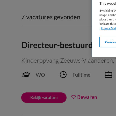
This websi
By clicking “
7 vacatures gevonden
usage, and he
place the str
indicate thi
Privacy Sta
Directeur-bestuurder
Cookies
Kinderopvang Zeeuws-Vlaanderen
,
WO
Fulltime
Bewaren
Bekijk vacature