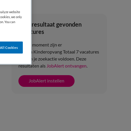
analyze website
cookies, we only
on. You can
Zoekresultaat gevonden
vacatures
Op dit moment zijn er
All Cookies
binnen Kinderopvang Totaal 7 vacatures
die aan je zoekactie voldoen. Deze
resultaten als
JobAlert ontvangen
.
JobAlert instellen