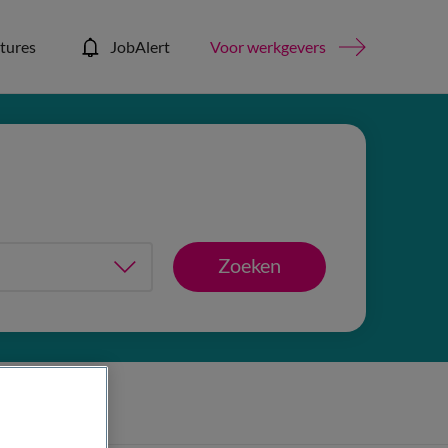
tures
JobAlert
Voor werkgevers
Zoeken
is filters