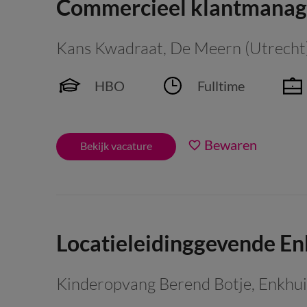
Commercieel klantmanag
Kans Kwadraat
,
De Meern (Utrecht
HBO
Fulltime
Bewaren
Bekijk vacature
Locatieleidinggevende E
Kinderopvang Berend Botje
,
Enkhu