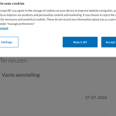
te uses cookies
Accept All” you agree to the storage of cookies on your device to improve website navigation, 
lp us improve our products and personalize content and marketing. If you choose to reject the 
ictly necessary and analytical cookies. These do not record any information about you as a pers
s under "manage preferences"
tement
 Settings
Reject All
Accept 
Terneuzen
Vaste aanstelling
27-07-2026