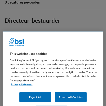
8 vacatures gevonden
Directeur-bestuurder
Kinderopvang Zeeuws-Vlaanderen
,
Terneuzen
WO
Fulltime
This website uses cookies
By clicking “Accept All” you agree to the storage of cookies on your device to
Vaste aanstelling
improve website navigation, analyze website usage, and help us improve our
products and personalize content and marketing. If you choose to reject the
cookies, we only place the strictly necessary and analytical cookies. These do
not record any information about you as a person. You can indicate this under
Bewaren
"manage preferences"
Bekijk vacature
27-07-2026
Privacy Statement
Reject All
Accept All Cookies
Pedagogisch professional spelinloop