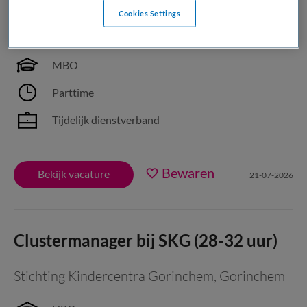
Cookies Settings
Dynamo
,
Amsterdam
MBO
Parttime
Tijdelijk dienstverband
Bewaren
Bekijk vacature
21-07-2026
Clustermanager bij SKG (28-32 uur)
Stichting Kindercentra Gorinchem
,
Gorinchem