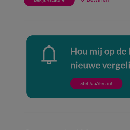
Hou mij op de
nieuwe vergel
Stel JobAlert in!