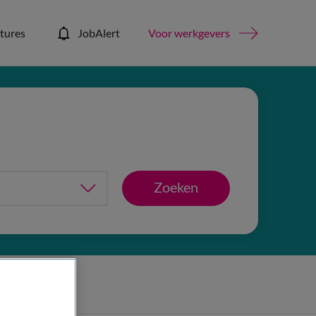
tures
JobAlert
Voor werkgevers
Zoeken
is filters