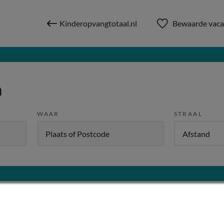
Kinderopvangtotaal.nl
Bewaarde vaca
n
WAAR
STRAAL
W
Dienstverband
Meer filters