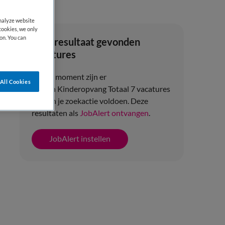
analyze website
cookies, we only
on. You can
Zoekresultaat gevonden
vacatures
Op dit moment zijn er
All Cookies
binnen Kinderopvang Totaal 7 vacatures
die aan je zoekactie voldoen. Deze
resultaten als
JobAlert ontvangen
.
JobAlert instellen