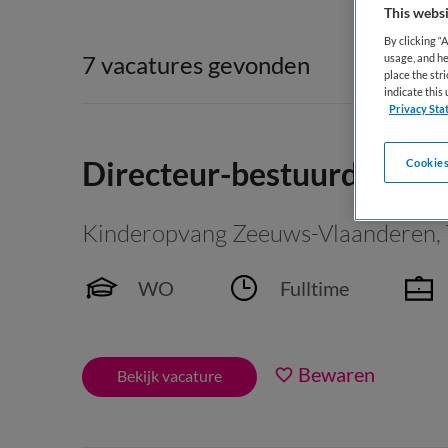
This websi
By clicking “
7 vacatures gevonden
usage, and he
place the str
indicate thi
Privacy Sta
Directeur-bestuurder
Cookies
Kinderopvang Zeeuws-Vlaanderen
,
WO
Fulltime
Bewaren
Bekijk vacature