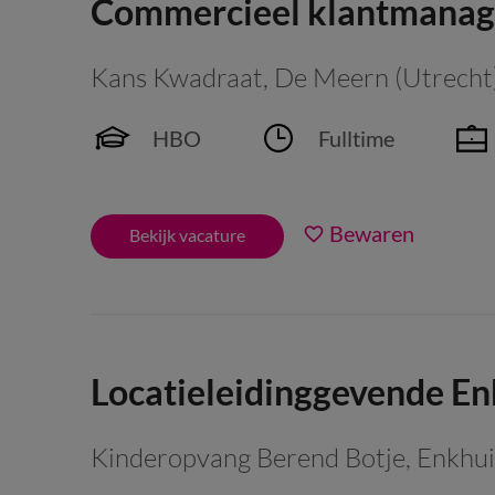
Commercieel klantmanag
Kans Kwadraat
,
De Meern (Utrecht
HBO
Fulltime
Bewaren
Bekijk vacature
Locatieleidinggevende E
Kinderopvang Berend Botje
,
Enkhu