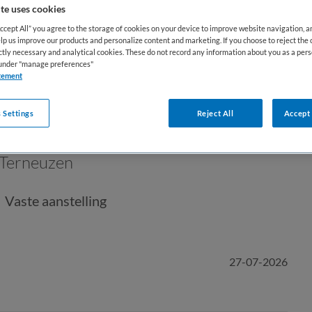
te uses cookies
Accept All” you agree to the storage of cookies on your device to improve website navigation, 
lp us improve our products and personalize content and marketing. If you choose to reject the 
ictly necessary and analytical cookies. These do not record any information about you as a pers
s under "manage preferences"
tement
 Settings
Reject All
Accept 
Terneuzen
Vaste aanstelling
27-07-2026