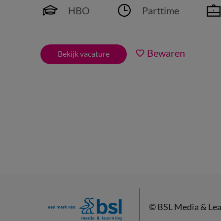
HBO
Parttime
Bewaren
Bekijk vacature
©
BSL Media & Lea