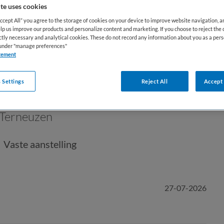
te uses cookies
Accept All” you agree to the storage of cookies on your device to improve website navigation, 
lp us improve our products and personalize content and marketing. If you choose to reject the 
ictly necessary and analytical cookies. These do not record any information about you as a pers
s under "manage preferences"
tement
 Settings
Reject All
Accept 
Terneuzen
Vaste aanstelling
27-07-2026