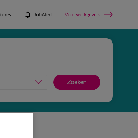
tures
JobAlert
Voor werkgevers
Zoeken
is filters