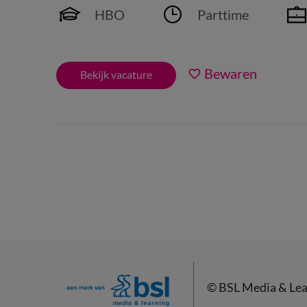
HBO
Parttime
Bewaren
Bekijk vacature
©
BSL Media & Lea