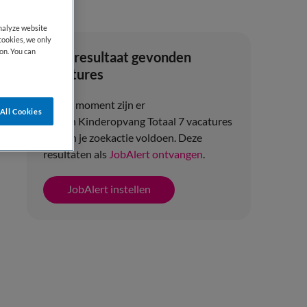
analyze website
cookies, we only
on. You can
Zoekresultaat gevonden
vacatures
Op dit moment zijn er
All Cookies
binnen Kinderopvang Totaal 7 vacatures
die aan je zoekactie voldoen. Deze
resultaten als
JobAlert ontvangen
.
JobAlert instellen