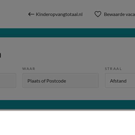
Kinderopvangtotaal.nl
Bewaarde vaca
n
WAAR
STRAAL
W
Dienstverband
Meer filters