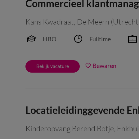
Commercieel klantmanag
Kans Kwadraat
,
De Meern (Utrecht
HBO
Fulltime
Bewaren
Bekijk vacature
Locatieleidinggevende E
Kinderopvang Berend Botje
,
Enkhu