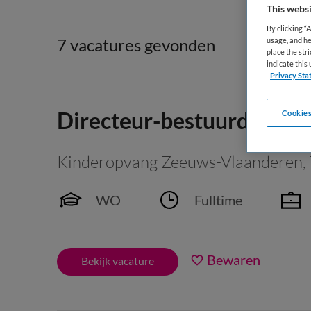
This websi
By clicking “
7 vacatures gevonden
usage, and he
place the str
indicate thi
Privacy Sta
Directeur-bestuurder
Cookies
Kinderopvang Zeeuws-Vlaanderen
,
WO
Fulltime
Bewaren
Bekijk vacature