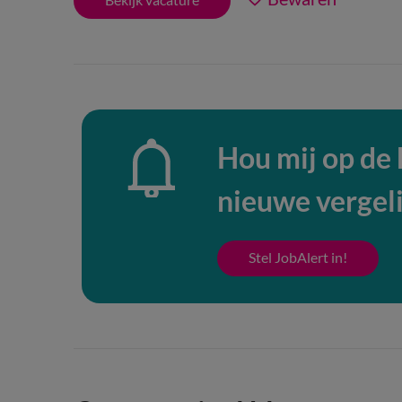
Hou mij op de
nieuwe vergel
Stel JobAlert in!