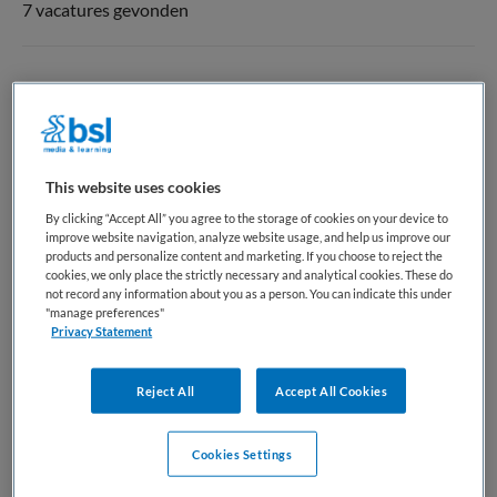
7 vacatures gevonden
Directeur-bestuurder
Kinderopvang Zeeuws-Vlaanderen
,
Terneuzen
This website uses cookies
WO
By clicking “Accept All” you agree to the storage of cookies on your device to
improve website navigation, analyze website usage, and help us improve our
Fulltime
products and personalize content and marketing. If you choose to reject the
cookies, we only place the strictly necessary and analytical cookies. These do
Vaste aanstelling
not record any information about you as a person. You can indicate this under
"manage preferences"
Privacy Statement
Bewaren
Bekijk vacature
27-07-2026
Reject All
Accept All Cookies
Cookies Settings
Pedagogisch professional spelinloop