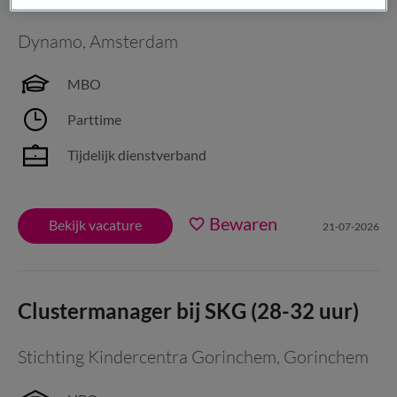
Dynamo
,
Amsterdam
MBO
Parttime
Tijdelijk dienstverband
Bewaren
Bekijk vacature
21-07-2026
Clustermanager bij SKG (28-32 uur)
Stichting Kindercentra Gorinchem
,
Gorinchem