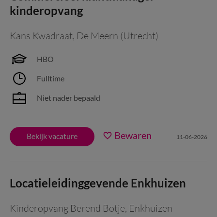
kinderopvang
Kans Kwadraat
,
De Meern (Utrecht)
HBO
Fulltime
Niet nader bepaald
Bewaren
Bekijk vacature
11-06-2026
Locatieleidinggevende Enkhuizen
Kinderopvang Berend Botje
,
Enkhuizen