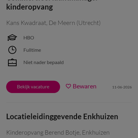
kinderopvang
Kans Kwadraat
,
De Meern (Utrecht)
HBO
Fulltime
Niet nader bepaald
Bewaren
Bekijk vacature
11-06-2026
Locatieleidinggevende Enkhuizen
Kinderopvang Berend Botje
,
Enkhuizen