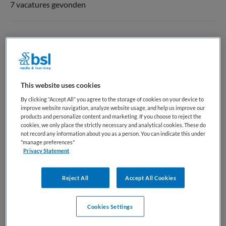
7 vacatures gevonden
Directeur-bestuurder
Kinderopvang Zeeuws-Vlaanderen
,
Terneuzen
This website uses cookies
WO
By clicking “Accept All” you agree to the storage of cookies on your device to
improve website navigation, analyze website usage, and help us improve our
Fulltime
products and personalize content and marketing. If you choose to reject the
cookies, we only place the strictly necessary and analytical cookies. These do
Vaste aanstelling
not record any information about you as a person. You can indicate this under
"manage preferences"
Privacy Statement
Bewaren
Bekijk vacature
27-07-2026
Reject All
Accept All Cookies
Cookies Settings
Pedagogisch professional spelinloop