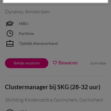
Dynamo
,
Amsterdam
MBO
Parttime
Tijdelijk dienstverband
Bewaren
Bekijk vacature
21-07-2026
Clustermanager bij SKG (28-32 uur)
Stichting Kindercentra Gorinchem
,
Gorinchem