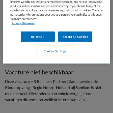
improve website navigation, analyze website usage, and help us improve our
VAKGEBIED
FUNCTIE
products and personalize content and marketing. If you choose to reject the
Kinderopvang
HR manager
cookies, we only place the strictly necessary and analytical cookies. These do
not record any information about you as a person. You can indicate this under
"manage preferences"
BRANCHE
AANSTELLING
Privacy Statement
Niet nader bepaald
Vaste aanstelling
PLAATSINGSDATUM
NIVEAU
Reject All
Accept All Cookies
24 april 2025
HBO
ERVARING
DIENSTVERBAND
Cookies Settings
Ervaren
Fulltime
Vacature niet beschikbaar
Deze vacature HR Business Partner | Samenwerkende
Kinderopvang | Regio Noord-Holland bij SamSam is niet
meer actueel. Hieronder staan enkele vergelijkbare
vacatures die voor jou wellicht interessant zijn.