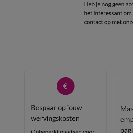
Heb je nog geen ac
het interessant om
contact op met onz
Bespaar op jouw
Maa
wervingskosten
emp
pag
Onbeperkt plaatsen voor