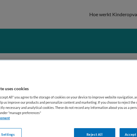
Hoe werkt Kinderopv
kgevers
te uses cookies
en je partner van KinderopvangTotaal? Log
Accept All” you agree to the storage of cookies on your device to improve website navigation, 
en. Binnen jouw account kun je eenvoudig 
lp us improve our products and personalize content and marketing. If you choose to reject the 
ictly necessary and analytical cookies. These do not record any information about you as a pers
 statistieken monitoren.
s under "manage preferences"
tement
 Settings
Reject All
Accept 