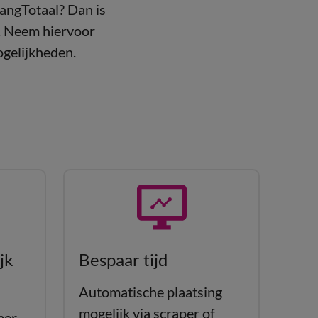
angTotaal? Dan is
n. Neem hiervoor
ogelijkheden.
jk
Bespaar tijd
Automatische plaatsing
mogelijk via scraper of
per