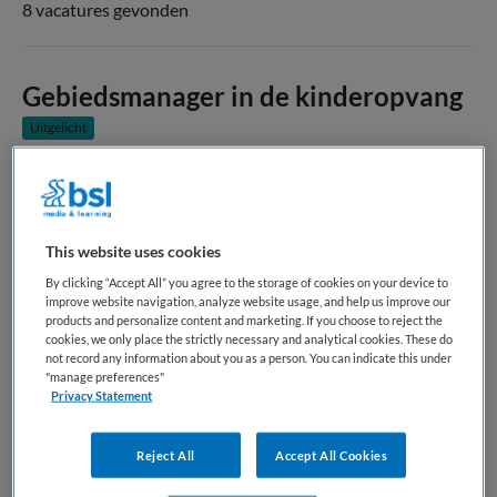
8 vacatures gevonden
Gebiedsmanager in de kinderopvang
Uitgelicht
KOM Kinderopvang
,
Vaassen
HBO
This website uses cookies
Parttime
By clicking “Accept All” you agree to the storage of cookies on your device to
improve website navigation, analyze website usage, and help us improve our
products and personalize content and marketing. If you choose to reject the
Tijdelijk dienstverband
cookies, we only place the strictly necessary and analytical cookies. These do
not record any information about you as a person. You can indicate this under
"manage preferences"
Privacy Statement
Bewaren
Bekijk vacature
06-08-2026
Reject All
Accept All Cookies