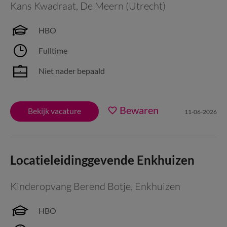
Kans Kwadraat
,
De Meern (Utrecht)
HBO
Fulltime
Niet nader bepaald
Bewaren
Bekijk vacature
11-06-2026
Locatieleidinggevende Enkhuizen
Kinderopvang Berend Botje
,
Enkhuizen
HBO