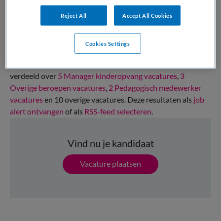
Reject All
Accept All Cookies
Vacatures kinderopvang
Cookies Settings
Op dit moment zijn er binnen Kinderopvang Totaal 13
kinderopvang vacatures. De kinderopvang vacatures zijn
verdeeld over
5 Manager kinderopvang vacatures
,
3
Overige beroepen vacatures
,
2 Pedagogisch medewerker
vacatures
en 10 overige vacatures. Deze resultaten als
job
alert ontvangen
of als
RSS-feed selecteren
.
Vind nu je kandidaat
Vacature plaatsen