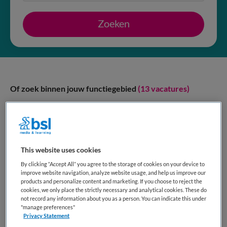
Zoeken
Of zoek binnen jouw functiegebied
(13 vacatures)
Manager kinderopvang
(5)
Onderwijsassistent
(1)
This website uses cookies
By clicking “Accept All” you agree to the storage of cookies on your device to
Overige beroepen
(3)
improve website navigation, analyze website usage, and help us improve our
products and personalize content and marketing. If you choose to reject the
cookies, we only place the strictly necessary and analytical cookies. These do
Pedagogisch coach
(1)
not record any information about you as a person. You can indicate this under
"manage preferences"
Privacy Statement
Pedagogisch medewerker
(3)