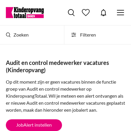
Zoeken
Filteren
This website uses cookies
Audit en control medewerker vacatures
By clicking “Accept All” you agree to the storage of cookies on your device to
(Kinderopvang)
improve website navigation, analyze website usage, and help us improve our
products and personalize content and marketing. If you choose to reject the
cookies, we only place the strictly necessary and analytical cookies. These do
Op dit moment zijn er geen vacatures binnen de functie
not record any information about you as a person. You can indicate this under
groep van Audit en control medewerker op
"manage preferences"
Privacy Statement
KinderopvangTotaal. Wil je meteen een alert ontvangen als
er nieuwe Audit en control medewerker vacatures geplaatst
worden, maak dan hieronder een jobalert aan.
Reject All
Accept All Cookies
JobAlert instellen
Cookies Settings