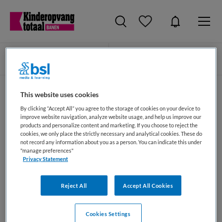
Zoeken
Filteren
This website uses cookies
Kwaliteitsmanager vacatures (Kinderopvang)
By clicking “Accept All” you agree to the storage of cookies on your device to
improve website navigation, analyze website usage, and help us improve our
Op dit moment zijn er geen vacatures binnen de functie
products and personalize content and marketing. If you choose to reject the
cookies, we only place the strictly necessary and analytical cookies. These do
groep van Kwaliteitsmanager op KinderopvangTotaal. Wil
not record any information about you as a person. You can indicate this under
je meteen een alert ontvangen als er nieuwe
"manage preferences"
Privacy Statement
Kwaliteitsmanager vacatures geplaatst worden, maak dan
hieronder een jobalert aan.
Reject All
Accept All Cookies
JobAlert instellen
Cookies Settings