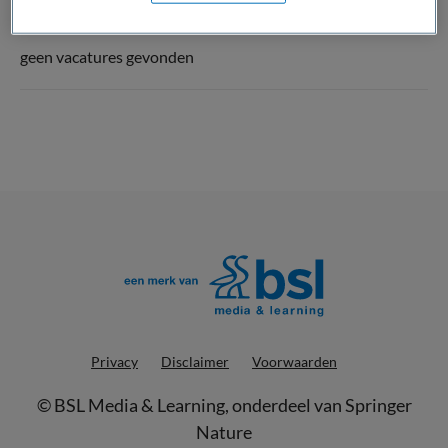
geen vacatures gevonden
Privacy
Disclaimer
Voorwaarden
©
BSL Media & Learning
, onderdeel van
Springer
Nature