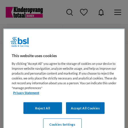
Zoeken
Filteren
This website uses cookies
Medewerker kindplanning vacatures
By clicking “Accept All” you agree to the storage of cookies on your device to
(Kinderopvang)
improve website navigation, analyze website usage, and help us improve our
products and personalize content and marketing. If you choose to reject the
cookies, we only place the strictly necessary and analytical cookies. These do
Op dit moment zijn er geen vacatures binnen de functie
not record any information about you as a person. You can indicate this under
groep van Medewerker kindplanning op
"manage preferences"
Privacy Statement
KinderopvangTotaal. Wil je meteen een alert ontvangen als
er nieuwe Medewerker kindplanning vacatures geplaatst
worden, maak dan hieronder een jobalert aan.
Reject All
Accept All Cookies
JobAlert instellen
Cookies Settings