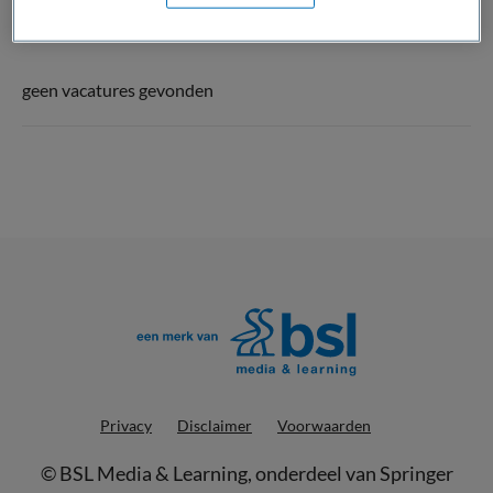
geen vacatures gevonden
Privacy
Disclaimer
Voorwaarden
©
BSL Media & Learning
, onderdeel van
Springer