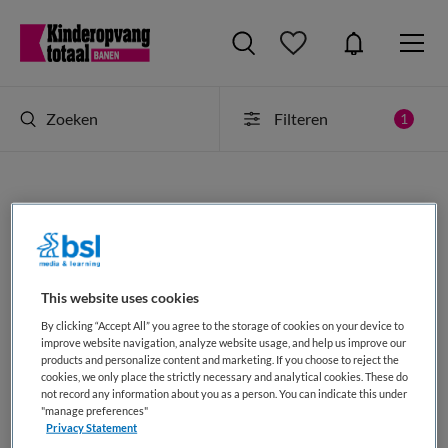
Zoeken
Filteren
1
Pedagogisch medewerker vacatures in
amsterdam
Op dit moment is er binnen Kinderopvang Totaal 1
This website uses cookies
Pedagogisch medewerker vacatures in amsterdam. Bekijk
welke functie en werkgever je interessant vindt en
By clicking “Accept All” you agree to the storage of cookies on your device to
improve website navigation, analyze website usage, and help us improve our
solliciteer direct op jouw nieuwe baan via Kinderopvang
products and personalize content and marketing. If you choose to reject the
Totaal. Deze resultaten als
JobAlert ontvangen
of als
RSS-
cookies, we only place the strictly necessary and analytical cookies. These do
not record any information about you as a person. You can indicate this under
feed selecteren
.
"manage preferences"
Privacy Statement