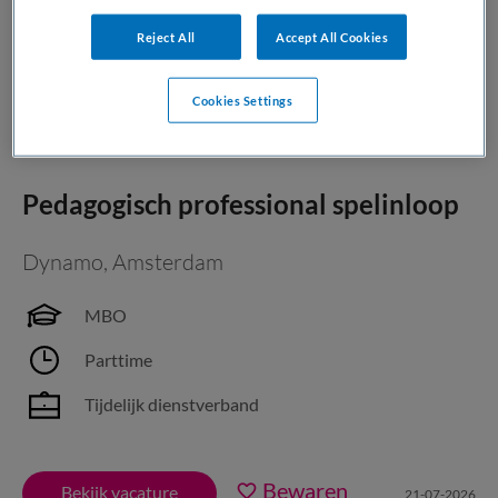
JobAlert instellen
Reject All
Accept All Cookies
Cookies Settings
1 vacature gevonden
Pedagogisch professional spelinloop
Dynamo
,
Amsterdam
MBO
Parttime
Tijdelijk dienstverband
Bewaren
Bekijk vacature
21-07-2026