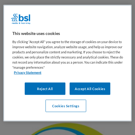
BRANCHE
AANSTELLING
BSO
Niet nader bepaald
PLAATSINGSDATUM
NIVEAU
15 april 2026
HBO
This website uses cookies
By clicking “Accept All” you agree to the storage of cookies on your device to
ERVARING
DIENSTVERBAND
improve website navigation, analyze website usage, and help us improve our
Ervaren
Parttime
products and personalize content and marketing. If you choose to reject the
cookies, we only place the strictly necessary and analytical cookies. These do
not record any information about you as a person. You can indicate this under
"manage preferences"
Vacature niet beschikbaar
Privacy Statement
Deze vacature Interim locatiemanager (Apeldoorn) bij Fris!
Reject All
Accept All Cookies
Kinderopvang is niet meer actueel. Hieronder staan enkele
vergelijkbare vacatures die voor jou wellicht interessant
zijn.
Cookies Settings