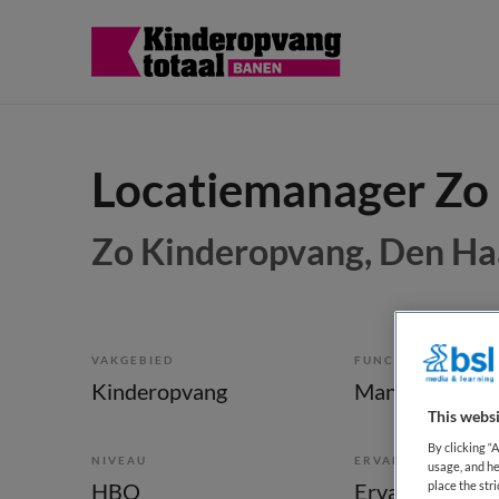
Locatiemanager Zo 
Zo Kinderopvang, Den H
VAKGEBIED
FUNCTIE
Kinderopvang
Manager kinde
This websi
By clicking “
NIVEAU
ERVARING
usage, and he
HBO
Ervaren
place the str