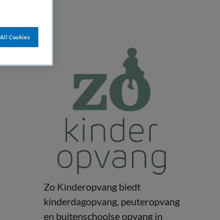
All Cookies
Zo Kinderopvang biedt
kinderdagopvang, peuteropvang
en buitenschoolse opvang in