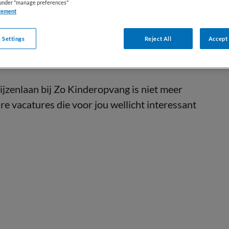
s under "manage preferences"
tement
 Settings
Reject All
Accept 
jzenlaan bij Zo Kinderopvang is niet meer
re vacatures die voor jou wellicht interessant