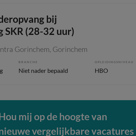
eropvang bij
 SKR (28-32 uur)
entra Gorinchem
, Gorinchem
BRANCHE
OPLEIDINGSNIVEAU
g
Niet nader bepaald
HBO
Hou mij op de hoogte van
nieuwe vergelijkbare vacatures