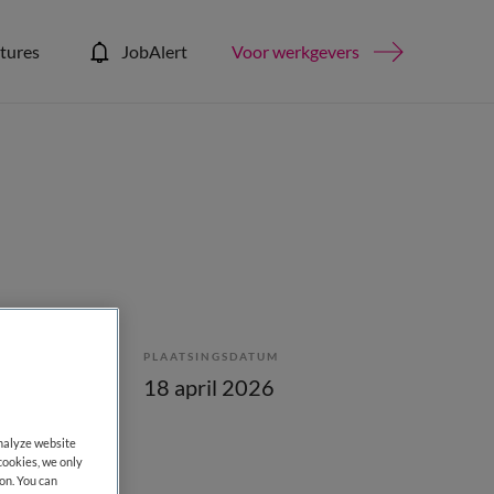
tures
JobAlert
Voor werkgevers
PLAATSINGSDATUM
bepaald
18 april 2026
analyze website
cookies, we only
on. You can