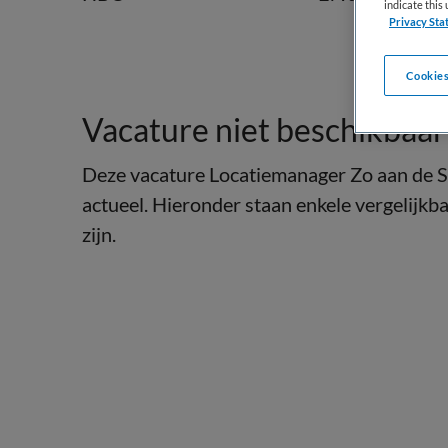
indicate thi
Privacy Sta
Cookies
Vacature niet beschikbaar
Deze vacature Locatiemanager Zo aan de Si
actueel. Hieronder staan enkele vergelijkba
zijn.