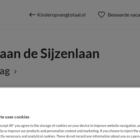
Kinderopvangtotaal.nl
Bewaarde vaca
aan de Sijzenlaan
aag
BRANCHE
AANSTELLING
ropvang
Niet nader bepaald
Niet nader 
te uses cookies
Accept All” you agree to the storage of cookies on your device to improve website navigation, 
DIENSTVERBAND
lp us improve our products and personalize content and marketing. If you choose to reject the 
Fulltime
ictly necessary and analytical cookies. These do not record any information about you as a pers