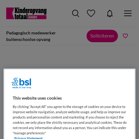
Pedagogisch medewerker
Solliciteren
buitenschoolse opvang
Pedagogisch medewerker buitenschoolse
opvang
Maandag, Utrecht
This website uses cookies
By clicking “Accept All” you agree to the storage of cookies on your device to
improve website navigation, analyze website usage, and help us improve our
products and personalize content and marketing. If you choose to reject the
cookies, we only place the strictly necessary and analytical cookies. These do
not record any information about you as a person. You can indicate this under
"manage preferences"
VAKGEBIED
FUNCTIE
Privacy Statement