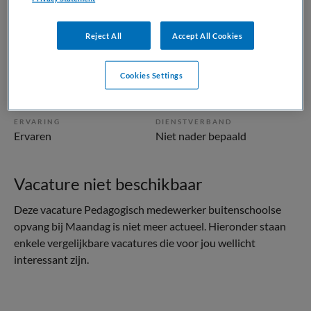
Kinderopvang
Pedagogisch medewerker
Reject All
Accept All Cookies
BRANCHE
AANSTELLING
Niet nader bepaald
Niet nader bepaald
Cookies Settings
PLAATSINGSDATUM
NIVEAU
23 december 2022
MBO
ERVARING
DIENSTVERBAND
Ervaren
Niet nader bepaald
Vacature niet beschikbaar
Deze vacature Pedagogisch medewerker buitenschoolse
opvang bij Maandag is niet meer actueel. Hieronder staan
enkele vergelijkbare vacatures die voor jou wellicht
interessant zijn.