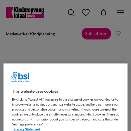
Solliciteren
Medewerker Kindplanning
Medewerker Kindplanning
Samenwerkende Kinderopvang, Maarssen
This website uses cookies
By clicking “Accept All” you agree to the storage of cookies on your device to
improve website navigation, analyze website usage, and help us improve our
products and personalize content and marketing. If you choose to reject the
cookies, we only place the strictly necessary and analytical cookies. These do
not record any information about you as a person. You can indicate this under
VAKGEBIED
FUNCTIE
"manage preferences"
Kinderopvang
Medewerker kindplanning
Privacy Statement