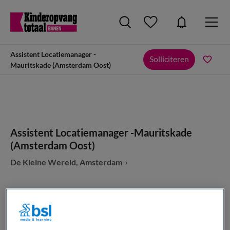
Assistent Locatiemanager -
Solliciteren
Mauritskade (Amsterdam Oost)
Assistent Locatiemanager -Mauritskade
(Amsterdam Oost)
De Kleine Wereld, Amsterdam
VAKGEBIED
FUNCTIE