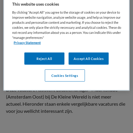
This website uses cookies
Kinderopvang
Overige beroepen
By clicking “Accept All” you agree to the storage of cookies on your device to
BRANCHE
AANSTELLING
improve website navigation, analyze website usage, and help us improve our
KDV
Vaste aanstelling
products and personalize content and marketing. If you choose to reject the
cookies, we only place the strictly necessary and analytical cookies. These do
not record any information about you as a person. You can indicate this under
PLAATSINGSDATUM
NIVEAU
"manage preferences"
20 maart 2026
MBO
Privacy Statement
ERVARING
DIENSTVERBAND
Niet nader bepaald
Parttime
Reject All
Accept All Cookies
Cookies Settings
Vacature niet beschikbaar
Deze vacature Assistent Locatiemanager -Mauritskade
(Amsterdam Oost) bij De Kleine Wereld is niet meer
actueel. Hieronder staan enkele vergelijkbare vacatures die
voor jou wellicht interessant zijn.