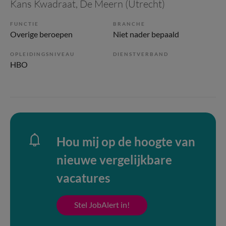
Kans Kwadraat
, De Meern (Utrecht)
FUNCTIE
BRANCHE
Overige beroepen
Niet nader bepaald
OPLEIDINGSNIVEAU
DIENSTVERBAND
HBO
Hou mij op de hoogte van
nieuwe vergelijkbare
vacatures
Stel JobAlert in!