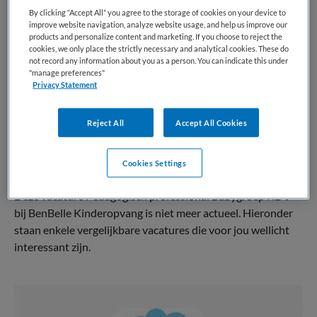
By clicking “Accept All” you agree to the storage of cookies on your device to
BRANCHE
AANSTELLING
improve website navigation, analyze website usage, and help us improve our
KDV
Vaste aanstelling
products and personalize content and marketing. If you choose to reject the
cookies, we only place the strictly necessary and analytical cookies. These do
not record any information about you as a person. You can indicate this under
PLAATSINGSDATUM
NIVEAU
"manage preferences"
5 mei 2026
MBO
Privacy Statement
ERVARING
DIENSTVERBAND
Ervaren
Fulltime
Reject All
Accept All Cookies
Cookies Settings
Vacature niet beschikbaar
Deze vacature Pedagogisch professional Babygroep KDV
bij BenBelle Kinderopvang is niet meer actueel. Hieronder
staan enkele vergelijkbare vacatures die voor jou wellicht
interessant zijn.