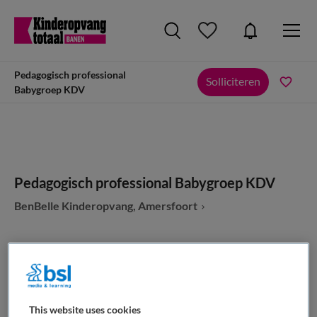
Pedagogisch professional
Solliciteren
Babygroep KDV
Pedagogisch professional Babygroep KDV
BenBelle Kinderopvang, Amersfoort
VAKGEBIED
FUNCTIE
This website uses cookies
Kinderopvang
Overige beroepen