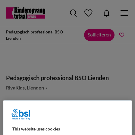
Pedagogisch professional BSO
Solliciteren
Lienden
Pedagogisch professional BSO Lienden
RivaKids, Lienden
VAKGEBIED
FUNCTIE
This website uses cookies
Kinderopvang
Overige beroepen