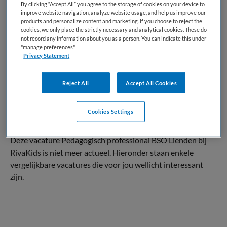
By clicking “Accept All” you agree to the storage of cookies on your device to
improve website navigation, analyze website usage, and help us improve our
BRANCHE
AANSTELLING
products and personalize content and marketing. If you choose to reject the
BSO
Vaste aanstelling
cookies, we only place the strictly necessary and analytical cookies. These do
not record any information about you as a person. You can indicate this under
PLAATSINGSDATUM
NIVEAU
"manage preferences"
21 april 2026
MBO
Privacy Statement
ERVARING
DIENSTVERBAND
Reject All
Accept All Cookies
Niet nader bepaald
Parttime
Cookies Settings
Vacature niet beschikbaar
Deze vacature Pedagogisch professional BSO Lienden bij
RivaKids is niet meer actueel. Hieronder staan enkele
vergelijkbare vacatures die voor jou wellicht interessant
zijn.