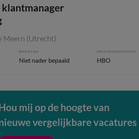
 klantmanager
g
e Meern (Utrecht)
BRANCHE
OPLEIDINGSNIVEAU
Niet nader bepaald
HBO
Hou mij op de hoogte van
nieuwe vergelijkbare vacatures