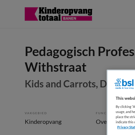
Pedagogisch Profes
Withstraat
Kids and Carrots, Den Ha
This websi
By clicking “
usage, and he
VAKGEBIED
FUNCTIE
place the str
Kinderopvang
Overige beroe
indicate thi
Privacy Sta