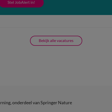
Stel JobAlert in!
Bekijk alle vacatures
rning
, onderdeel van
Springer Nature