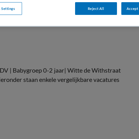
DIENSTVERBAND
 Settings
Reject All
Accept 
aald
Parttime
DV | Babygroep 0-2 jaar| Witte de Withstraat
Hieronder staan enkele vergelijkbare vacatures