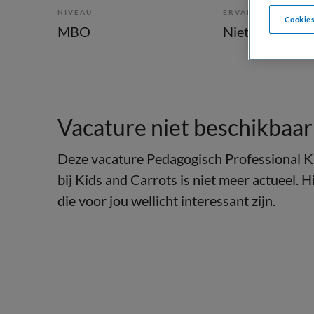
NIVEAU
ERVARING
Cookies
MBO
Niet nader bep
Vacature niet beschikbaar
Deze vacature Pedagogisch Professional K
bij Kids and Carrots is niet meer actueel. 
die voor jou wellicht interessant zijn.