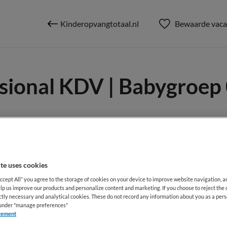
Kinderopvangtotaal.nl
Bewaarde vaca
sional KDV | Babygroep 0
ag
te uses cookies
Accept All” you agree to the storage of cookies on your device to improve website navigation, 
lp us improve our products and personalize content and marketing. If you choose to reject the 
BRANCHE
AANSTELLING
ictly necessary and analytical cookies. These do not record any information about you as a pers
pen
KDV
Vaste aanste
s under "manage preferences"
tement