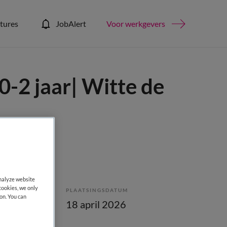
tures
JobAlert
Voor werkgevers
-2 jaar| Witte de
analyze website
cookies, we only
PLAATSINGSDATUM
on. You can
lling
18 april 2026