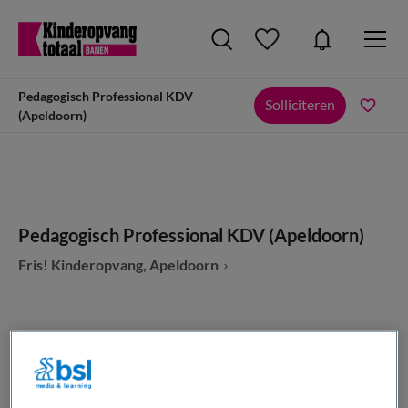
Pedagogisch Professional KDV
Solliciteren
(Apeldoorn)
Pedagogisch Professional KDV (Apeldoorn)
Fris! Kinderopvang, Apeldoorn
VAKGEBIED
FUNCTIE
Kinderopvang
Overige beroepen