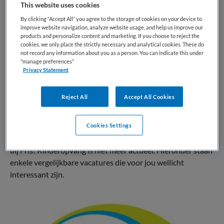
This website uses cookies
BRANCHE
AANSTELLING
By clicking “Accept All” you agree to the storage of cookies on your device to
KDV
Vaste aanstelling
improve website navigation, analyze website usage, and help us improve our
products and personalize content and marketing. If you choose to reject the
cookies, we only place the strictly necessary and analytical cookies. These do
PLAATSINGSDATUM
NIVEAU
not record any information about you as a person. You can indicate this under
20 april 2026
MBO
"manage preferences"
Privacy Statement
ERVARING
DIENSTVERBAND
Niet nader bepaald
Parttime
Reject All
Accept All Cookies
Vacature niet beschikbaar
Cookies Settings
Deze vacature Pedagogisch Professional KDV (Apeldoorn)
bij Fris! Kinderopvang is niet meer actueel. Hieronder staan
enkele vergelijkbare vacatures die voor jou wellicht
interessant zijn.