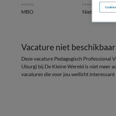
NIVEAU
ERVARING
Cookies
MBO
Niet nader bep
Vacature niet beschikbaar
Deze vacature Pedagogisch Professional V
IJburg) bij De Kleine Wereld is niet meer a
vacatures die voor jou wellicht interessant 