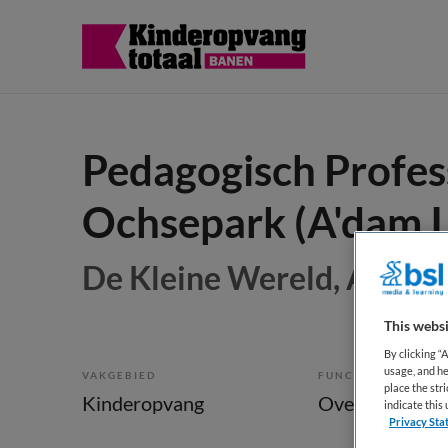
Pedagogisch Profess
Ochsepark (A'dam I
De Kleine Wereld, Amst
This websi
By clicking “
usage, and he
VAKGEBIED
FUNCTIE
place the str
Kinderopvang
Overige beroe
indicate thi
Privacy Sta