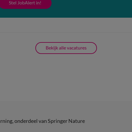
Stel JobAlert in!
Bekijk alle vacatures
rning
, onderdeel van
Springer Nature