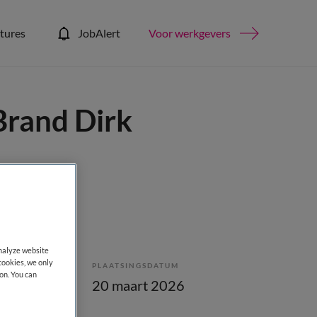
tures
JobAlert
Voor werkgevers
Brand Dirk
analyze website
cookies, we only
PLAATSINGSDATUM
on. You can
lling
20 maart 2026