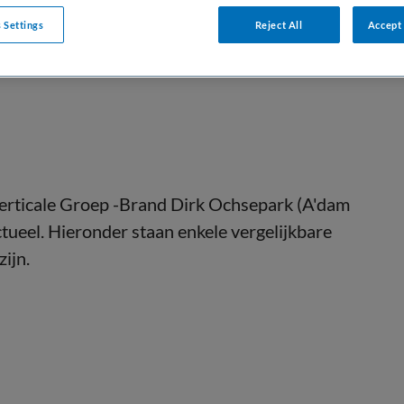
DIENSTVERBAND
 Settings
Reject All
Accept 
aald
Parttime
erticale Groep -Brand Dirk Ochsepark (A'dam
ctueel. Hieronder staan enkele vergelijkbare
zijn.