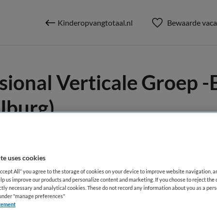
Kinderopvangtotaal.nl
Bewaarde vaca
ional Verticale Groep -
Jburg)
erdam
te uses cookies
Accept All” you agree to the storage of cookies on your device to improve website navigation, 
lp us improve our products and personalize content and marketing. If you choose to reject the 
BRANCHE
AANSTELLING
ictly necessary and analytical cookies. These do not record any information about you as a pers
pen
KDV
Vaste aanste
s under "manage preferences"
tement