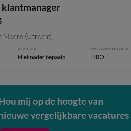
 klantmanager
g
e Meern (Utrecht)
BRANCHE
OPLEIDINGSNIVEAU
Niet nader bepaald
HBO
Hou mij op de hoogte van
nieuwe vergelijkbare vacatures