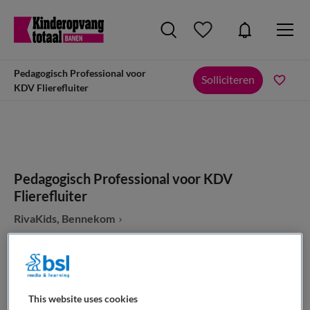
Pedagogisch Professional voor
Solliciteren
KDV Flierefluiter
Pedagogisch Professional voor KDV
Flierefluiter
RivaKids, Bennekom
This website uses cookies
VAKGEBIED
FUNCTIE