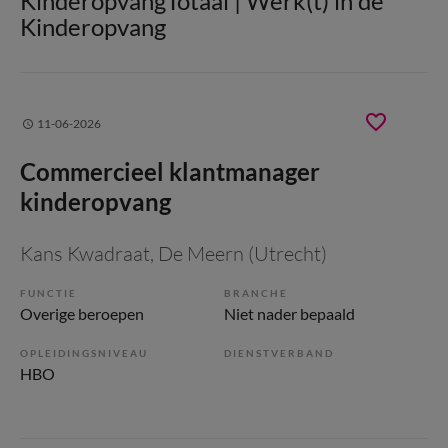
KinderopvangTotaal | Werk(t) in de
Kinderopvang
11-06-2026
Commercieel klantmanager
kinderopvang
Kans Kwadraat
, De Meern (Utrecht)
FUNCTIE
BRANCHE
Overige beroepen
Niet nader bepaald
OPLEIDINGSNIVEAU
DIENSTVERBAND
HBO