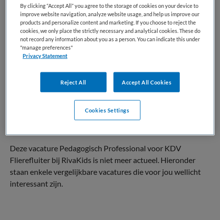
By clicking “Accept All” you agree to the storage of cookies on your device to
Kinderopvang
Overige beroepen
improve website navigation, analyze website usage, and help us improve our
products and personalize content and marketing. If you choose to reject the
BRANCHE
AANSTELLING
cookies, we only place the strictly necessary and analytical cookies. These do
KDV
Niet nader bepaald
not record any information about you as a person. You can indicate this under
"manage preferences"
Privacy Statement
PLAATSINGSDATUM
NIVEAU
10 april 2026
MBO
Reject All
Accept All Cookies
ERVARING
DIENSTVERBAND
Niet nader bepaald
Parttime
Cookies Settings
Vacature niet beschikbaar
Deze vacature Pedagogisch Professional voor KDV
Flierefluiter bij RivaKids is niet meer actueel. Hieronder
staan enkele vergelijkbare vacatures die voor jou wellicht
interessant zijn.