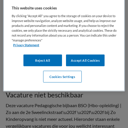
This website uses cookies
By clicking “Accept All” you agree to the storage of cookies on your device to
VAKGEBIED
FUNCTIE
improve website navigation, analyze website usage, and help us improve our
Kinderopvang
Overige beroepen
products and personalize content and marketing. If you choose to reject the
cookies, we only place the strictly necessary and analytical cookies. These do
BRANCHE
AANSTELLING
not record any information about you as a person. You can indicate this under
BSO
Niet nader bepaald
"manage preferences"
Privacy Statement
PLAATSINGSDATUM
NIVEAU
23 maart 2026
HBO
Reject All
Accept All Cookies
ERVARING
DIENSTVERBAND
In opleiding
Parttime
Cookies Settings
Vacature niet beschikbaar
Deze vacature Pedagogische bijbaan BSO (Hbo-opleiding) |
Zo aan de 2e Sweelinckstraat\u202f \u202f\u202f bij Zo
Kinderopvang is niet meer actueel. Hieronder staan enkele
vergelijkbare vacatures die voor jou wellicht interessant