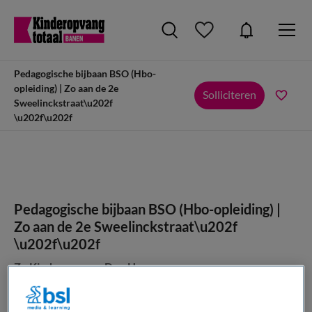
Pedagogische bijbaan BSO (Hbo-
opleiding) | Zo aan de 2e
Solliciteren
Sweelinckstraat\u202f
\u202f\u202f
Pedagogische bijbaan BSO (Hbo-opleiding) |
Zo aan de 2e Sweelinckstraat\u202f
\u202f\u202f
Zo Kinderopvang, Den Haag