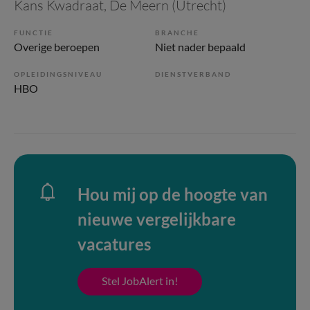
Kans Kwadraat
, De Meern (Utrecht)
FUNCTIE
BRANCHE
Overige beroepen
Niet nader bepaald
OPLEIDINGSNIVEAU
DIENSTVERBAND
HBO
Hou mij op de hoogte van
nieuwe vergelijkbare
vacatures
Stel JobAlert in!