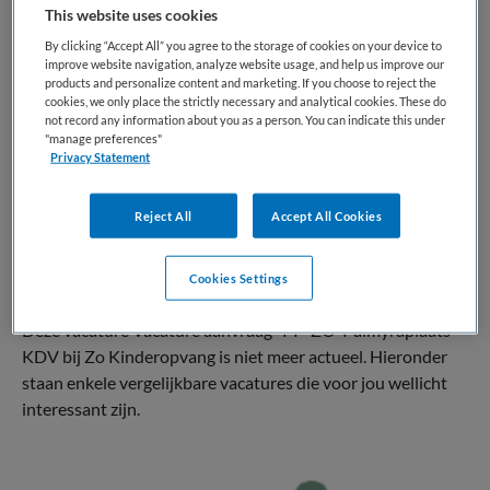
This website uses cookies
Kinderopvang
Overige beroepen
By clicking “Accept All” you agree to the storage of cookies on your device to
BRANCHE
AANSTELLING
improve website navigation, analyze website usage, and help us improve our
KDV
Vaste aanstelling
products and personalize content and marketing. If you choose to reject the
cookies, we only place the strictly necessary and analytical cookies. These do
not record any information about you as a person. You can indicate this under
PLAATSINGSDATUM
NIVEAU
"manage preferences"
21 april 2026
MBO
Privacy Statement
ERVARING
DIENSTVERBAND
Niet nader bepaald
Parttime
Reject All
Accept All Cookies
Cookies Settings
Vacature niet beschikbaar
Deze vacature Vacature aanvraag -PP-ZO-Palmyraplaats-
KDV bij Zo Kinderopvang is niet meer actueel. Hieronder
staan enkele vergelijkbare vacatures die voor jou wellicht
interessant zijn.