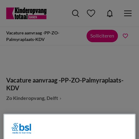
Vacature aanvraag -PP-ZO-
Solliciteren
Palmyraplaats-KDV
Vacature aanvraag -PP-ZO-Palmyraplaats-
KDV
Zo Kinderopvang, Delft
VAKGEBIED
FUNCTIE