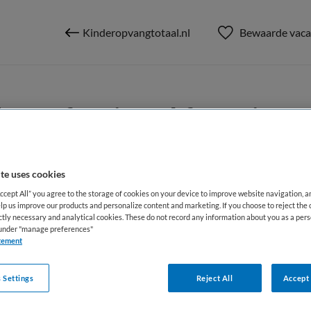
Kinderopvangtotaal.nl
Bewaarde vaca
 professional functies
Waterland, Monnickendam, Broe
te uses cookies
Accept All” you agree to the storage of cookies on your device to improve website navigation, 
lp us improve our products and personalize content and marketing. If you choose to reject the 
ictly necessary and analytical cookies. These do not record any information about you as a pers
BRANCHE
AANSTELLING
s under "manage preferences"
edewerker
BSO
Niet nader 
tement
 Settings
Reject All
Accept 
DIENSTVERBAND
aald
Parttime