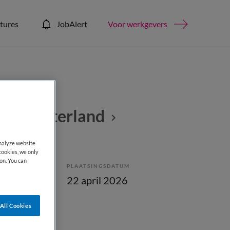
tures
JobAlert
Voor werkgevers
k in Waterland
analyze website
cookies, we only
on. You can
PLAATSINGSDATUM
bepaald
22 april 2026
All Cookies