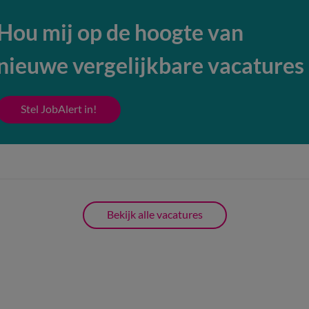
Hou mij op de hoogte van
nieuwe vergelijkbare vacatures
Stel JobAlert in!
Bekijk alle vacatures