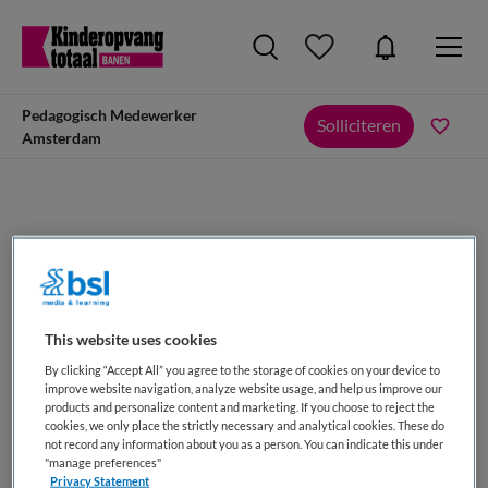
Pedagogisch Medewerker
Solliciteren
Amsterdam
Pedagogisch Medewerker Amsterdam
TMI, Amsterdam
This website uses cookies
By clicking “Accept All” you agree to the storage of cookies on your device to
improve website navigation, analyze website usage, and help us improve our
products and personalize content and marketing. If you choose to reject the
cookies, we only place the strictly necessary and analytical cookies. These do
not record any information about you as a person. You can indicate this under
VAKGEBIED
FUNCTIE
"manage preferences"
Kinderopvang
Pedagogisch medewerker
Privacy Statement