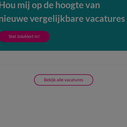
Hou mij op de hoogte van
nieuwe vergelijkbare vacatures
Stel JobAlert in!
Bekijk alle vacatures