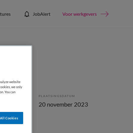
tures
JobAlert
Voor werkgevers
analyze website
cookies, we only
on. You can
PLAATSINGSDATUM
bepaald
20 november 2023
All Cookies