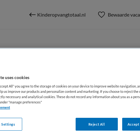
Kinderopvangtotaal.nl
Bewaarde vaca
erker kinderopvang
te uses cookies
Accept All” you agree to the storage of cookies on your device to improve website navigation, 
lp us improve our products and personalize content and marketing. If you choose to reject the 
ictly necessary and analytical cookies. These do not record any information about you as a pers
BRANCHE
AANSTELLING
s under "manage preferences"
tement
edewerker
Niet nader bepaald
Niet nader 
 Settings
Reject All
Accept 
DIENSTVERBAND
Niet nader bepaald