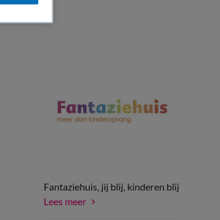
Fantaziehuis, jij blij, kinderen blij
Lees meer