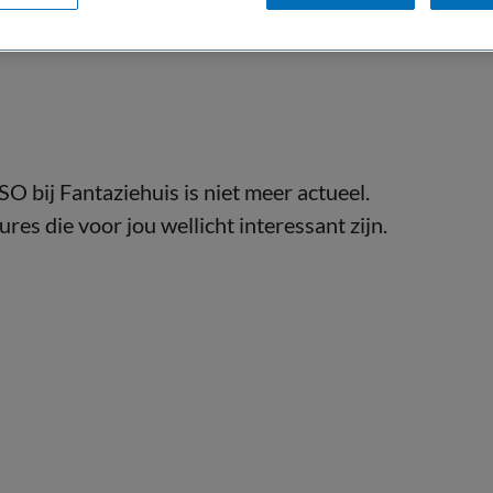
 bij Fantaziehuis is niet meer actueel.
res die voor jou wellicht interessant zijn.