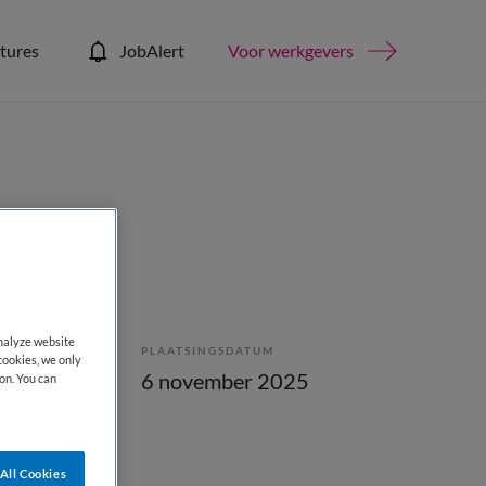
tures
JobAlert
Voor werkgevers
analyze website
PLAATSINGSDATUM
cookies, we only
bepaald
6 november 2025
on. You can
All Cookies