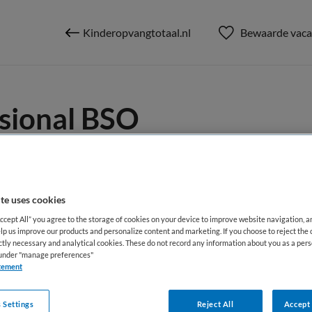
Kinderopvangtotaal.nl
Bewaarde vaca
sional BSO
te uses cookies
Accept All” you agree to the storage of cookies on your device to improve website navigation, 
BRANCHE
AANSTELLING
lp us improve our products and personalize content and marketing. If you choose to reject the 
edewerker
BSO
Niet nader 
ictly necessary and analytical cookies. These do not record any information about you as a pers
s under "manage preferences"
tement
DIENSTVERBAND
Parttime
 Settings
Reject All
Accept 