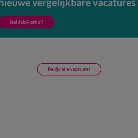
nieuwe vergelijkbare vacatures
Stel JobAlert in!
Bekijk alle vacatures