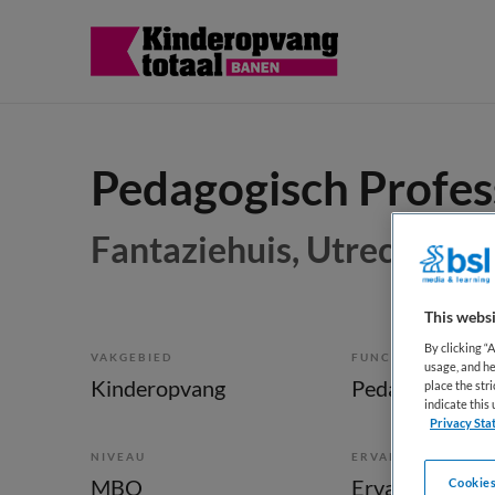
Pedagogisch Profes
Fantaziehuis, Utrecht
This websi
By clicking “
VAKGEBIED
FUNCTIE
usage, and he
Kinderopvang
Pedagogisch m
place the str
indicate thi
Privacy Sta
NIVEAU
ERVARING
MBO
Ervaren
Cookies