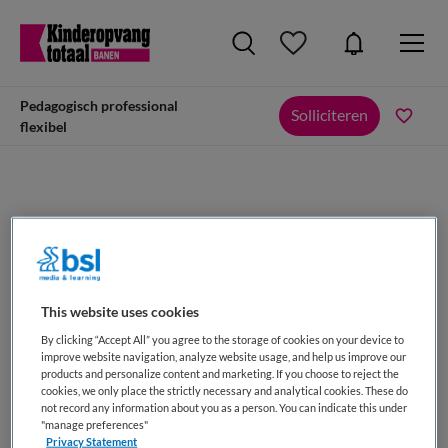
Pedagogisch professional
Solliciteren
flexibel
Pedagogisch professional flexibel
Dichtbij Kinderopvang, Vianen
This website uses cookies
By clicking “Accept All” you agree to the storage of cookies on your device to
improve website navigation, analyze website usage, and help us improve our
products and personalize content and marketing. If you choose to reject the
cookies, we only place the strictly necessary and analytical cookies. These do
not record any information about you as a person. You can indicate this under
VAKGEBIED
FUNCTIE
"manage preferences"
Kinderopvang
Pedagogisch medewerker
Privacy Statement