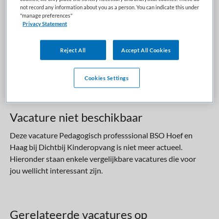
not record any information about you as a person. You can indicate this under
BRANCHE
AANSTELLING
"manage preferences"
BSO
Niet nader bepaald
Privacy Statement
PLAATSINGSDATUM
NIVEAU
Reject All
Accept All Cookies
21 april 2026
MBO
ERVARING
DIENSTVERBAND
Cookies Settings
Ervaren
Parttime
Vacature niet beschikbaar
Deze vacature Pedagogisch professsional BSO Hoef en
Haag bij Dichtbij Kinderopvang is niet meer actueel.
Hieronder staan enkele vergelijkbare vacatures die voor
jou wellicht interessant zijn.
Gerelateerde vacatures op