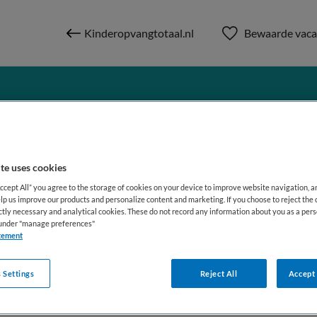
Kinderopvangtotaal.nl
Bewaarde vaca
te uses cookies
Accept All” you agree to the storage of cookies on your device to improve website navigation, 
lp us improve our products and personalize content and marketing. If you choose to reject the 
ictly necessary and analytical cookies. These do not record any information about you as a pers
en&Wijzer
s under "manage preferences"
tement
 Settings
Reject All
Accept 