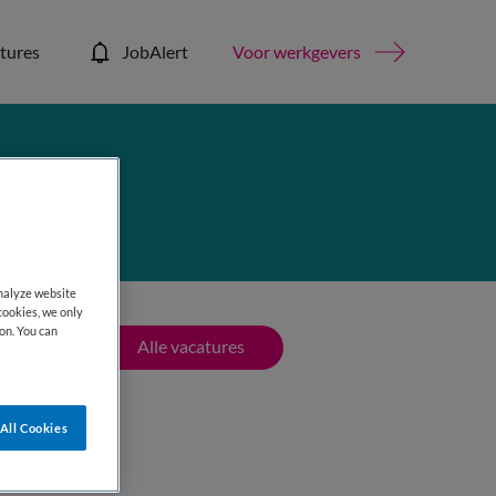
tures
JobAlert
Voor werkgevers
analyze website
cookies, we only
on. You can
Alle vacatures
All Cookies