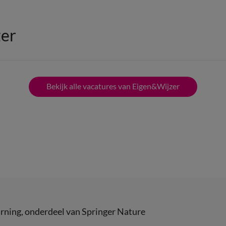
zer
Bekijk alle vacatures van Eigen&Wijzer
rning
, onderdeel van
Springer Nature