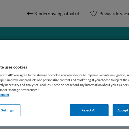
Kinderopvangtotaal.nl
Bewaarde vaca
te uses cookies
Accept All” you agree to the storage of cookies on your device to improve website navigation, 
lp us improve our products and personalize content and marketing. If you choose to reject the 
ictly necessary and analytical cookies. These do not record any information about you as a pers
ids
s under "manage preferences"
tement
t
 Settings
Reject All
Accept 