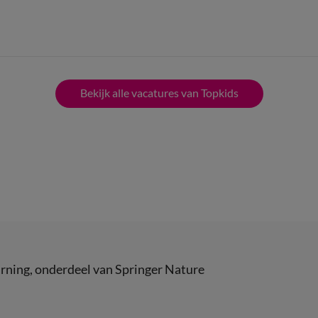
Bekijk alle vacatures van Topkids
rning
, onderdeel van
Springer Nature