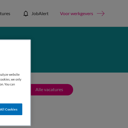
tures
JobAlert
Voor werkgevers
analyze website
cookies, we only
on. You can
Alle vacatures
All Cookies