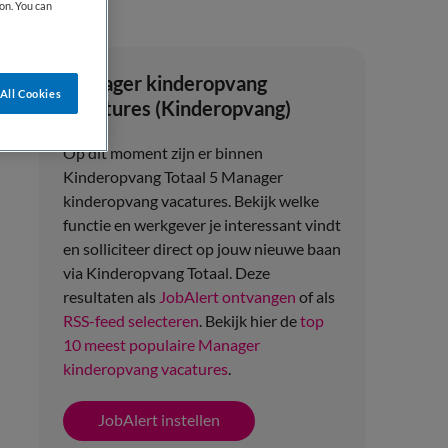
on. You can
Manager kinderopvang
All Cookies
vacatures (Kinderopvang)
Op dit moment zijn er binnen
Kinderopvang Totaal 5 Manager
kinderopvang vacatures.
Bekijk welke
functie en werkgever je interessant vindt
en solliciteer direct op jouw nieuwe baan
via
Kinderopvang Totaal
. Deze
resultaten als
JobAlert ontvangen
of als
RSS-feed selecteren
.
Bekijk hier de
top
10 meest populaire Manager
kinderopvang vacatures
.
JobAlert instellen