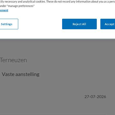
ictly necessary and analytical cookies. These do not record any information about you as a pers
s under "manage preferences"
tement
 Settings
Reject All
Accept 
Terneuzen
Vaste aanstelling
27-07-2026