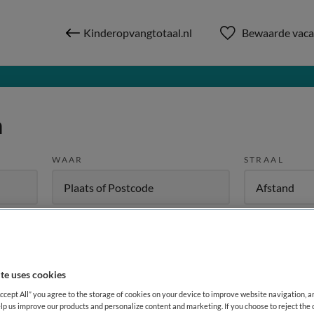
Kinderopvangtotaal.nl
Bewaarde vaca
n
WAAR
STRAAL
te uses cookies
W
Dienstverband
Meer filters
Accept All” you agree to the storage of cookies on your device to improve website navigation, 
lp us improve our products and personalize content and marketing. If you choose to reject the 