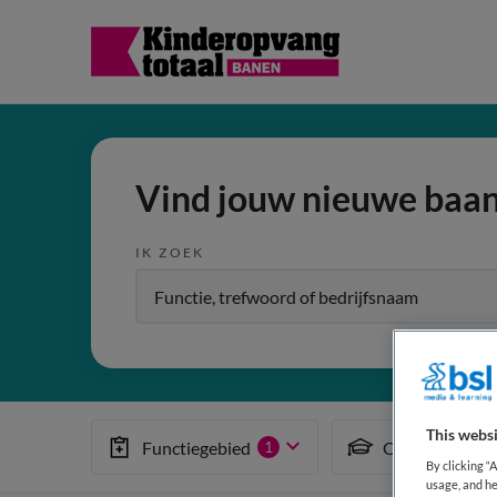
Vind jouw nieuwe baa
IK ZOEK
This websi
Functiegebied
Opleiding
1
By clicking “
usage, and he