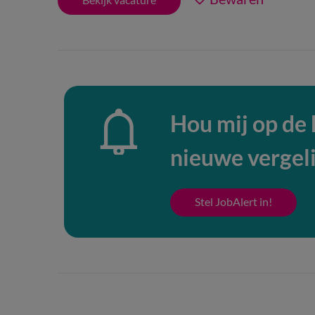
Hou mij op de
nieuwe vergel
Stel JobAlert in!