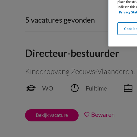
place the str
indicate thi
Privacy Sta
5 vacatures gevonden
Cookies
Directeur-bestuurder
Kinderopvang Zeeuws-Vlaanderen
,
WO
Fulltime
Bewaren
Bekijk vacature