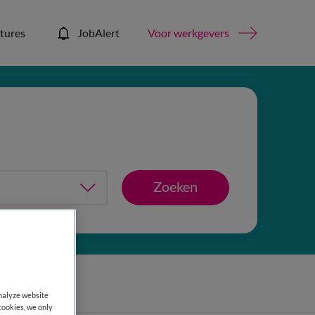
tures
JobAlert
Voor werkgevers
Zoeken
is filters
analyze website
cookies, we only