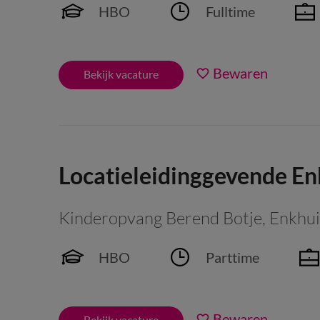
HBO
Fulltime
Bewaren
Bekijk vacature
Locatieleidinggevende E
Kinderopvang Berend Botje
,
Enkhu
HBO
Parttime
Bewaren
Bekijk vacature