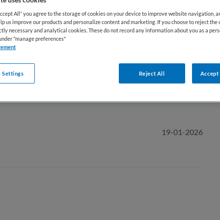
Accept All” you agree to the storage of cookies on your device to improve website navigation, 
lp us improve our products and personalize content and marketing. If you choose to reject the 
e Enkhuizen
ictly necessary and analytical cookies. These do not record any information about you as a pers
s under "manage preferences"
tement
nkhuizen
 Settings
Reject All
Accept 
Tijdelijk dienstverband
19-01-2026