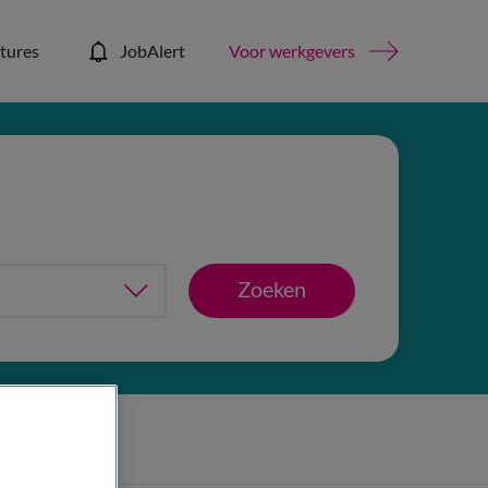
tures
JobAlert
Voor werkgevers
Zoeken
is filters