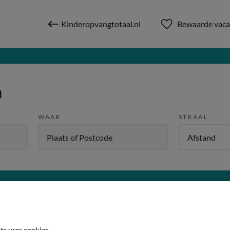
Kinderopvangtotaal.nl
Bewaarde vaca
n
WAAR
STRAAL
W
Dienstverband
Meer filters
te uses cookies