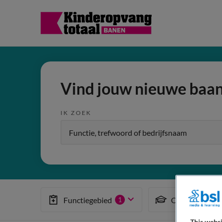
Vind jouw nieuwe baa
IK ZOEK
Functiegebied
Opleiding
1
This websi