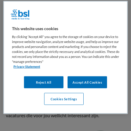
VAKGEBIED
FUNCTIE
Kinderopvang
Manager kinderopvang
BRANCHE
AANSTELLING
BSO
Niet nader bepaald
This website uses cookies
By clicking “Accept All” you agree to the storage of cookies on your device to
PLAATSINGSDATUM
NIVEAU
improve website navigation, analyze website usage, and help us improve our
9 april 2025
MBO
products and personalize content and marketing. If you choose to reject the
cookies, we only place the strictly necessary and analytical cookies. These do
not record any information about you as a person. You can indicate this under
ERVARING
DIENSTVERBAND
"manage preferences"
Ervaren
Parttime
Privacy Statement
Vacature niet beschikbaar
Reject All
Accept All Cookies
Deze vacature Meewerkend locatiemanager BSO
Cookies Settings
Wereldkidz Tweesprong- Maarssen bij Eigen&Wijzer is niet
meer actueel. Hieronder staan enkele vergelijkbare
vacatures die voor jou wellicht interessant zijn.