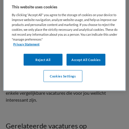
This website uses cookies
BRANCHE
AANSTELLING
KDV
Tijdelijk dienstverband
By clicking “Accept All” you agree to the storage of cookies on your device to
improve website navigation, analyze website usage, and help us improve our
products and personalize content and marketing. If you choose to reject the
PLAATSINGSDATUM
NIVEAU
cookies, we only place the strictly necessary and analytical cookies. These do
2 april 2026
HBO
not record any information about you as a person. You can indicate this under
"manage preferences"
ERVARING
DIENSTVERBAND
Privacy Statement
Ervaren
Parttime
Reject All
Accept All Cookies
Vacature niet beschikbaar
Cookies Settings
Deze vacature Teamleider Kinderopvang bij Tinker Bell
Kinderdagverblijven is niet meer actueel. Hieronder staan
enkele vergelijkbare vacatures die voor jou wellicht
interessant zijn.
Gerelateerde vacatures op