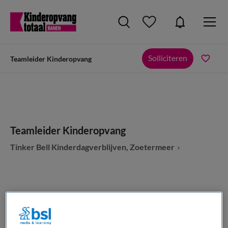
Solliciteren
Teamleider Kinderopvang
Teamleider Kinderopvang
Tinker Bell Kinderdagverblijven, Zoetermeer
VAKGEBIED
FUNCTIE
Kinderopvang
Manager kinderopvang