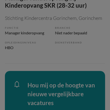
Kinderopvang SKR (28-32 uur)
Stichting Kindercentra Gorinchem
, Gorinchem
FUNCTIE
BRANCHE
Manager kinderopvang
Niet nader bepaald
OPLEIDINGSNIVEAU
DIENSTVERBAND
HBO
Hou mij op de hoogte van
nieuwe vergelijkbare
vacatures