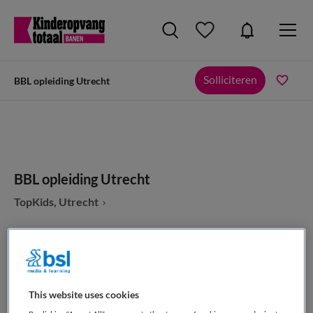
Solliciteren
BBL opleiding Utrecht
BBL opleiding Utrecht
TopKids, Utrecht
VAKGEBIED
FUNCTIE
This website uses cookies
Kinderopvang
Overige beroepen