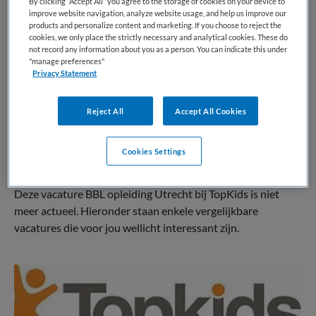
By clicking “Accept All” you agree to the storage of cookies on your device to
improve website navigation, analyze website usage, and help us improve our
BRANCHE
AANSTELLING
products and personalize content and marketing. If you choose to reject the
Niet nader bepaald
Niet nader bepaald
cookies, we only place the strictly necessary and analytical cookies. These do
not record any information about you as a person. You can indicate this under
"manage preferences"
PLAATSINGSDATUM
NIVEAU
Privacy Statement
23 juni 2025
Overig
ERVARING
DIENSTVERBAND
Reject All
Accept All Cookies
Niet nader bepaald
Parttime
Cookies Settings
Vacature niet beschikbaar
Deze vacature BBL opleiding Utrecht bij TopKids is niet
meer actueel. Hieronder staan enkele vergelijkbare
vacatures die voor jou wellicht interessant zijn.