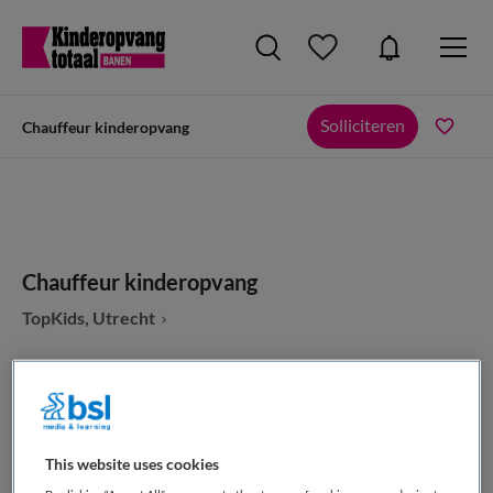
Solliciteren
Chauffeur kinderopvang
Chauffeur kinderopvang
TopKids, Utrecht
VAKGEBIED
FUNCTIE
This website uses cookies
Kinderopvang
Overige beroepen