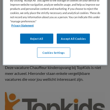
By clicking “Accept All” you agree to the storage of cookies on your device to
improve website navigation, analyze website usage, and help us improve our
BRANCHE
AANSTELLING
products and personalize content and marketing. If you choose to reject the
BSO
Vaste aanstelling
cookies, we only place the strictly necessary and analytical cookies. These do
not record any information about you as a person. You can indicate this under
"manage preferences"
PLAATSINGSDATUM
NIVEAU
Privacy Statement
17 maart 2026
Overig
ERVARING
DIENSTVERBAND
Reject All
Accept All Cookies
Niet nader bepaald
Parttime
Cookies Settings
Vacature niet beschikbaar
Deze vacature Chauffeur kinderopvang bij TopKids is niet
meer actueel. Hieronder staan enkele vergelijkbare
vacatures die voor jou wellicht interessant zijn.