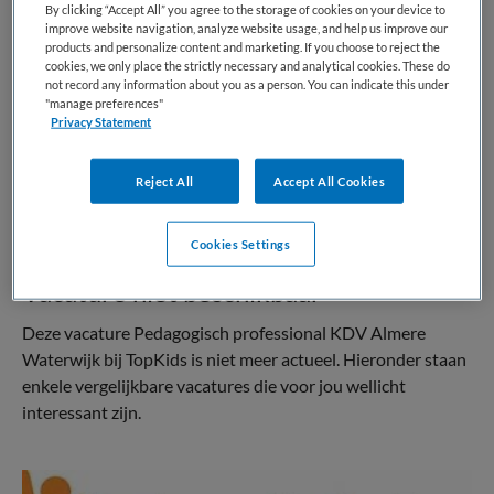
By clicking “Accept All” you agree to the storage of cookies on your device to
Kinderopvang
Overige beroepen
improve website navigation, analyze website usage, and help us improve our
products and personalize content and marketing. If you choose to reject the
BRANCHE
AANSTELLING
cookies, we only place the strictly necessary and analytical cookies. These do
KDV
Vaste aanstelling
not record any information about you as a person. You can indicate this under
"manage preferences"
Privacy Statement
PLAATSINGSDATUM
NIVEAU
4 april 2026
MBO
Reject All
Accept All Cookies
ERVARING
DIENSTVERBAND
Niet nader bepaald
Parttime
Cookies Settings
Vacature niet beschikbaar
Deze vacature Pedagogisch professional KDV Almere
Waterwijk bij TopKids is niet meer actueel. Hieronder staan
enkele vergelijkbare vacatures die voor jou wellicht
interessant zijn.