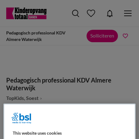
Pedagogisch professional KDV
Solliciteren
Almere Waterwijk
Pedagogisch professional KDV Almere
Waterwijk
TopKids, Soest
This website uses cookies
VAKGEBIED
FUNCTIE