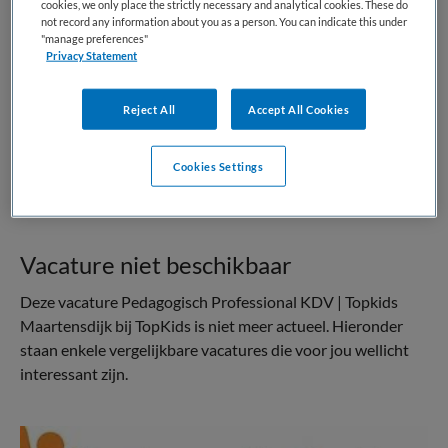
cookies, we only place the strictly necessary and analytical cookies. These do
Kinderopvang
Pedagogisch medewerker
not record any information about you as a person. You can indicate this under
"manage preferences"
BRANCHE
AANSTELLING
Privacy Statement
Niet nader bepaald
Niet nader bepaald
Reject All
Accept All Cookies
PLAATSINGSDATUM
NIVEAU
16 juli 2025
MBO
Cookies Settings
ERVARING
DIENSTVERBAND
Niet nader bepaald
Fulltime
Vacature niet beschikbaar
Deze vacature Pedagogisch Professional KDV | Topkids
Maartensdijk bij TopKids is niet meer actueel. Hieronder
staan enkele vergelijkbare vacatures die voor jou wellicht
interessant zijn.