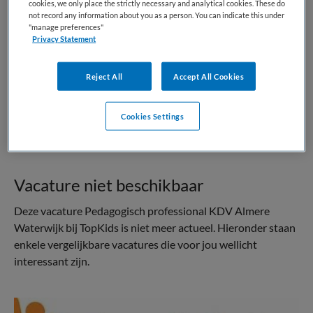
cookies, we only place the strictly necessary and analytical cookies. These do
Kinderopvang
Pedagogisch medewerker
not record any information about you as a person. You can indicate this under
"manage preferences"
BRANCHE
AANSTELLING
Privacy Statement
KDV
Vaste aanstelling
Reject All
Accept All Cookies
PLAATSINGSDATUM
NIVEAU
5 december 2025
MBO
Cookies Settings
ERVARING
DIENSTVERBAND
Niet nader bepaald
Parttime
Vacature niet beschikbaar
Deze vacature Pedagogisch professional KDV Almere
Waterwijk bij TopKids is niet meer actueel. Hieronder staan
enkele vergelijkbare vacatures die voor jou wellicht
interessant zijn.