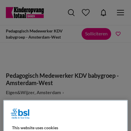
Pedagogisch Medewerker KDV
Solliciteren
babygroep - Amsterdam-West
Pedagogisch Medewerker KDV babygroep -
Amsterdam-West
Eigen&Wijzer, Amsterdam
This website uses cookies
VAKGEBIED
FUNCTIE