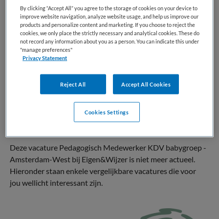
Kinderopvang
Pedagogisch medewerker
By clicking “Accept All” you agree to the storage of cookies on your device to
improve website navigation, analyze website usage, and help us improve our
products and personalize content and marketing. If you choose to reject the
BRANCHE
AANSTELLING
cookies, we only place the strictly necessary and analytical cookies. These do
KDV
Niet nader bepaald
not record any information about you as a person. You can indicate this under
"manage preferences"
PLAATSINGSDATUM
NIVEAU
Privacy Statement
12 april 2026
MBO
Reject All
Accept All Cookies
ERVARING
DIENSTVERBAND
Niet nader bepaald
Parttime
Cookies Settings
Vacature niet beschikbaar
Deze vacature Pedagogisch Medewerker KDV babygroep -
Amsterdam-West bij Eigen&Wijzer is niet meer actueel.
Hieronder staan enkele vergelijkbare vacatures die voor
jou wellicht interessant zijn.